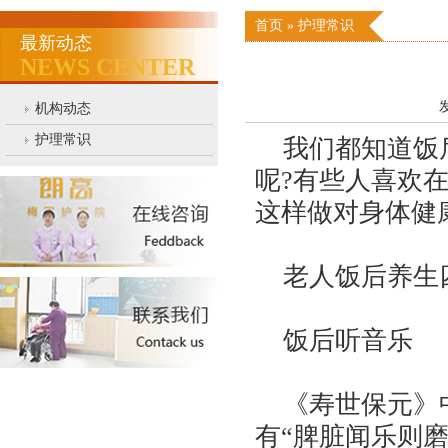
首页
»
护理常识
最新动态
NEWS CENTER
发
机构动态
护理常识
我们都知道饭后
呢?有些人喜欢
这样做对身体健
老人饭后养生
饭后听音乐
《寿世保元》中
有“脾脏闻乐则